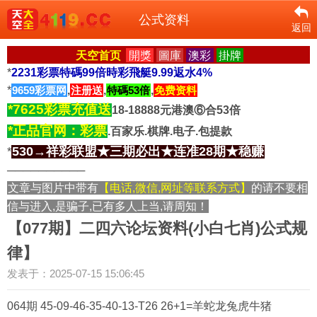
公式资料
返回
天空首页
開獎
圖庫
澳彩
掛牌
*
2231彩票特碼99倍時彩飛艇9.99返水4%
*
9659彩票网
,
注册送
,
特碼53倍
,
免费资料
*7625彩票充值送
18-18888元港澳⑥合53倍
*正品官网：彩票
.百家乐.棋牌.电子.包提款
530→祥彩联盟★三期必出★连准28期★稳赚
*
──────────
文章与图片中带有
【电话,微信,网址等联系方式】
的请不要相
信与进入,是骗子,已有多人上当,请周知！
【077期】二四六论坛资料(小白七肖)公式规
律】
发表于：2025-07-15 15:06:45
064期 45-09-46-35-40-13-T26 26+1=羊蛇龙兔虎牛猪