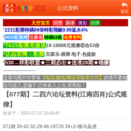
公式资料
返回
天空首页
開獎
圖庫
澳彩
掛牌
*
2231彩票特碼99倍時彩飛艇9.99返水4%
*
9659彩票网
,
注册送
,
特碼53倍
,
免费资料
*7625彩票充值送
18-18888元港澳⑥合53倍
*正品官网：彩票
.百家乐.棋牌.电子.包提款
530→祥彩联盟★三期必出★连准28期★稳赚
*
──────────
文章与图片中带有
【电话,微信,网址等联系方式】
的请不要相
信与进入,是骗子,已有多人上当,请周知！
【077期】二四六论坛资料(江南四肖)公式规
律】
发表于：2025-07-15 15:06:45
071期 34-42-32-29-46-19T20 34+2=猴马鼠虎