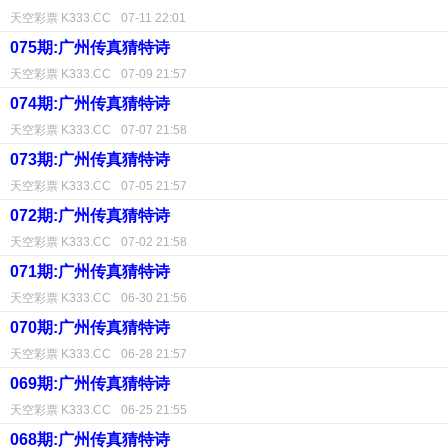
天空彩票 K333.CC
07-11 22:01
075期:广州传真猜特诗
天空彩票 K333.CC
07-09 21:57
074期:广州传真猜特诗
天空彩票 K333.CC
07-07 21:58
073期:广州传真猜特诗
天空彩票 K333.CC
07-05 21:57
072期:广州传真猜特诗
天空彩票 K333.CC
07-02 21:58
071期:广州传真猜特诗
天空彩票 K333.CC
06-30 21:56
070期:广州传真猜特诗
天空彩票 K333.CC
06-28 21:57
069期:广州传真猜特诗
天空彩票 K333.CC
06-25 21:55
068期:广州传真猜特诗