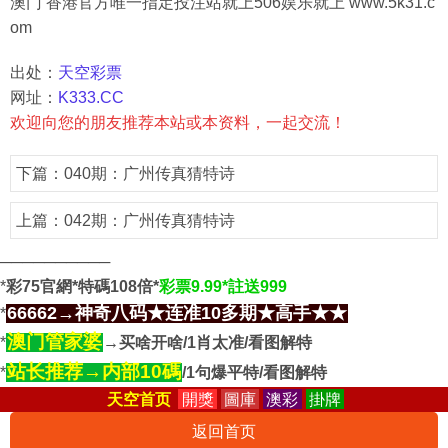
澳门 香港官方唯一指定投注站就上506娱乐就上 www.5k31.c
om
出处：
天空彩票
网址：
K333.CC
欢迎向您的朋友推荐本站或本资料，一起交流！
下篇：
040期：广州传真猜特诗
上篇：
042期：广州传真猜特诗
──────────
*
彩75官網*特碼108倍*
彩票9.99*註送999
66662→神奇八码★连准10多期★高手★★
*
澳门管家婆
*
→买啥开啥/1肖太准/看图解特
站长推荐→内部10碼
*
/1句爆平特/看图解特
天空首页
開獎
圖庫
澳彩
掛牌
返回首页