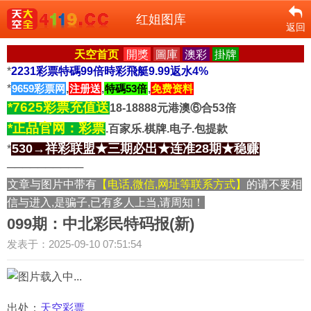
红姐图库
返回
天空首页
開獎
圖庫
澳彩
掛牌
*
2231彩票特碼99倍時彩飛艇9.99返水4%
*
9659彩票网
,
注册送
,
特碼53倍
,
免费资料
*7625彩票充值送
18-18888元港澳⑥合53倍
*正品官网：彩票
.百家乐.棋牌.电子.包提款
530→祥彩联盟★三期必出★连准28期★稳赚
*
──────────
文章与图片中带有
【电话,微信,网址等联系方式】
的请不要相
信与进入,是骗子,已有多人上当,请周知！
099期：中北彩民特码报(新)
发表于：2025-09-10 07:51:54
出处：
天空彩票