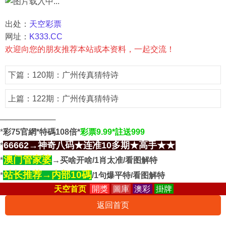
出处：
天空彩票
网址：
K333.CC
欢迎向您的朋友推荐本站或本资料，一起交流！
下篇：
120期：广州传真猜特诗
上篇：
122期：广州传真猜特诗
──────────
*
彩75官網*特碼108倍*
彩票9.99*註送999
66662→神奇八码★连准10多期★高手★★
*
澳门管家婆
*
→买啥开啥/1肖太准/看图解特
站长推荐→内部10碼
*
/1句爆平特/看图解特
天空首页
開獎
圖庫
澳彩
掛牌
返回首页