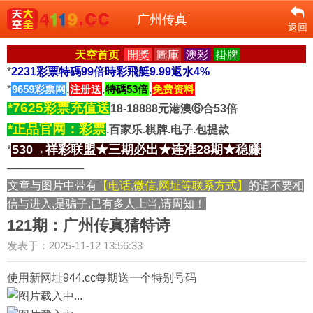
广州传真
返回
天空首页
開獎
圖庫
澳彩
掛牌
*
2231彩票特碼99倍時彩飛艇9.99返水4%
*
9659彩票网
,
注册送
,
特碼53倍
,
免费资料
*7625彩票充值送
18-18888元港澳⑥合53倍
*正品官网：彩票
.百家乐.棋牌.电子.包提款
530→祥彩联盟★三期必出★连准28期★稳赚
*
──────────
文章与图片中带有
【电话,微信,网址等联系方式】
的请不要相
信与进入,是骗子,已有多人上当,请周知！
121期：广州传真猜特诗
发表于：2025-11-12 13:56:33
使用新网址944.cc每期送一个特别号码