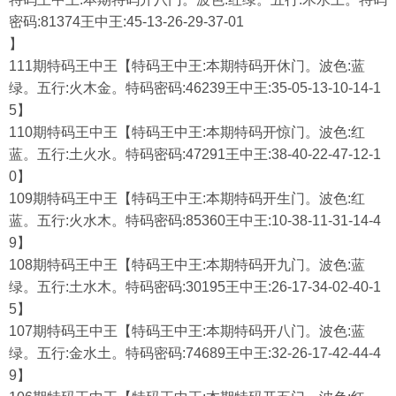
密码:81374王中王:45-13-26-29-37-01
】
111期特码王中王【特码王中王:本期特码开休门。波色:蓝
绿。五行:火木金。特码密码:46239王中王:35-05-13-10-14-1
5】
110期特码王中王【特码王中王:本期特码开惊门。波色:红
蓝。五行:土火水。特码密码:47291王中王:38-40-22-47-12-1
0】
109期特码王中王【特码王中王:本期特码开生门。波色:红
蓝。五行:火水木。特码密码:85360王中王:10-38-11-31-14-4
9】
108期特码王中王【特码王中王:本期特码开九门。波色:蓝
绿。五行:土水木。特码密码:30195王中王:26-17-34-02-40-1
5】
107期特码王中王【特码王中王:本期特码开八门。波色:蓝
绿。五行:金水土。特码密码:74689王中王:32-26-17-42-44-4
9】