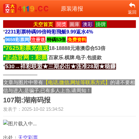
原装港报
返回
天空首页
開獎
圖庫
澳彩
掛牌
*
2231彩票特碼99倍時彩飛艇9.99返水4%
*
9659彩票网
,
注册送
,
特碼53倍
,
免费资料
*7625彩票充值送
18-18888元港澳⑥合53倍
*正品官网：彩票
.百家乐.棋牌.电子.包提款
530→祥彩联盟★三期必出★连准28期★稳赚
*
──────────
文章与图片中带有
【电话,微信,网址等联系方式】
的请不要相
信与进入,是骗子,已有多人上当,请周知！
107期:湖南码报
发表于：2025-10-02 15:34:52
出处：
天空彩票