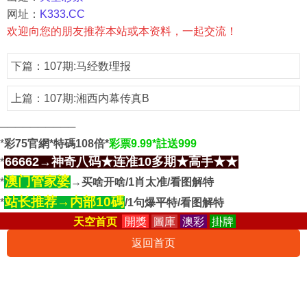
网址：
K333.CC
欢迎向您的朋友推荐本站或本资料，一起交流！
下篇：
107期:马经数理报
上篇：
107期:湘西内幕传真B
──────────
*
彩75官網*特碼108倍*
彩票9.99*註送999
66662→神奇八码★连准10多期★高手★★
*
澳门管家婆
*
→买啥开啥/1肖太准/看图解特
站长推荐→内部10碼
*
/1句爆平特/看图解特
天空首页
開獎
圖庫
澳彩
掛牌
返回首页